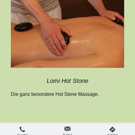
Lomi Hot Stone
Die ganz besondere Hot Stone Massage.
Login
Druckversion
|
Sitemap
Webansicht
© Thomas Menten