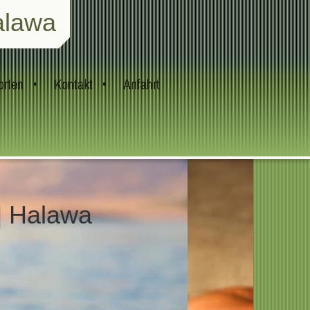
alawa
orten
Kontakt
Anfahrt
| Halawa