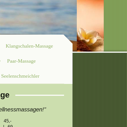
Klangschalen-Massage
Paar-Massage
Seelenschmeichler
age
Wellnessmassagen!"
 45,-
 | 69,-